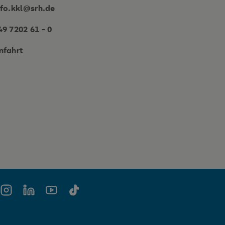
nfo.kkl@srh.de
49 7202 61 - 0
nfahrt
book
Instagram
LinkedIn
YouTube
TikTok