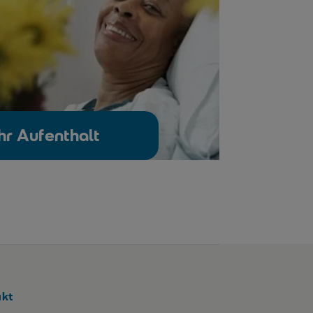
hr Aufenthalt
akt