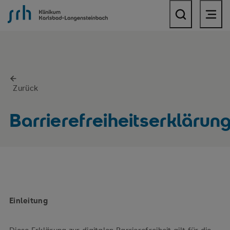
SRH Klinikum Karlsbad-Langensteinbach
Zurück
Barrierefreiheitserklärun
Einleitung