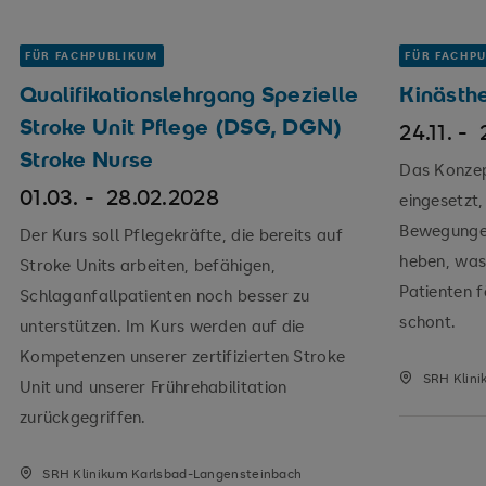
FÜR FACHPUBLIKUM
FÜR FACHP
Qualifikationslehrgang Spezielle
Kinästh
Stroke Unit Pflege (DSG, DGN)
24.11. -
Stroke Nurse
Das Konzep
01.03. -
28.02.2028
eingesetzt,
Bewegungen
Der Kurs soll Pflegekräfte, die bereits auf
heben, was
Stroke Units arbeiten, befähigen,
Patienten f
Schlaganfallpatienten noch besser zu
schont.
unterstützen. Im Kurs werden auf die
Kompetenzen unserer zertifizierten Stroke
SRH Klini
Unit und unserer Frührehabilitation
zurückgegriffen.
SRH Klinikum Karlsbad-Langensteinbach