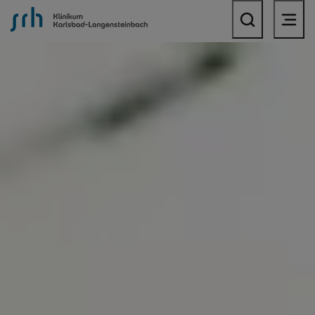
SRH Klinikum Karlsbad-Langensteinbach