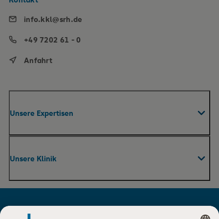
info.kkl@srh.de
+49 7202 61 - 0
Anfahrt
Unsere Expertisen
Fachabteilungen & Zentren
Unsere Klinik
Akut-Reha
Pflege & Therapie
Ihr Aufenthalt
MVZ & Praxen
Für Besucher