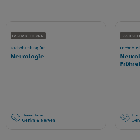
FACHABTEILUNG
FACHABT
Fachabteilung für
Fachabtei
Neurologie
Neuro
Frühre
Themenbereich
Them
Gehirn & Nerven
Geh