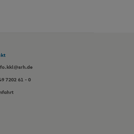
akt
nfo.kkl@srh.de
49 7202 61 - 0
nfahrt