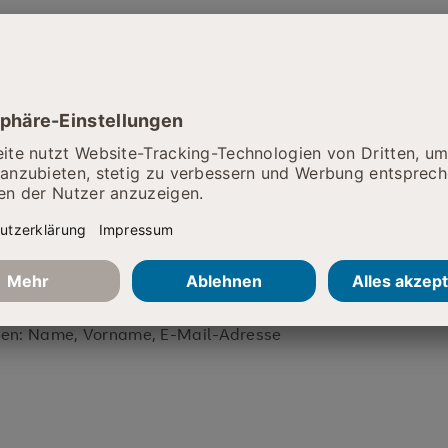
lden Sie sich gerne an.
h
e Woche vor der Veranstaltung an:
nen: Name, Vorname, E-Mail-Adresse