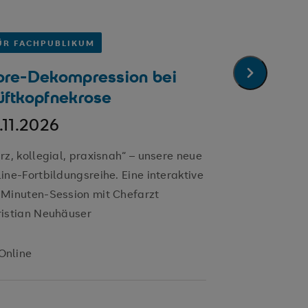
ÜR FACHPUBLIKUM
FÜR FACHP
ore-Dekompression bei
Anerkann
nächster Sl
üftkopfnekrose
Pflegeau
.11.2026
02.11. -
0
rz, kollegial, praxisnah“ – unsere neue
Voraussetzun
ine-Fortbildungsreihe. Eine interaktive
BIKA® anerka
-Minuten-Session mit Chefarzt
Pflegegrundk
ristian Neuhäuser
halbes Jahr 
Abschluss de
Online
SRH Klini
Langenstein