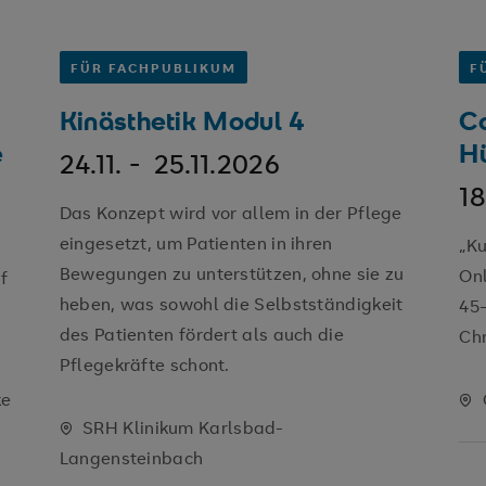
FÜR FACHPUBLIKUM
F
Kinästhetik Modul 4
C
e
H
24.11. -
25.11.2026
18
Das Konzept wird vor allem in der Pflege
eingesetzt, um Patienten in ihren
„Ku
Bewegungen zu unterstützen, ohne sie zu
Onl
f
heben, was sowohl die Selbstständigkeit
45
des Patienten fördert als auch die
Ch
Pflegekräfte schont.
ke
SRH Klinikum Karlsbad-
Langensteinbach