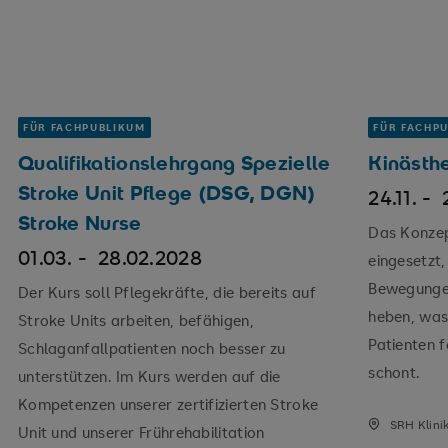
FÜR FACHPUBLIKUM
FÜR FACHP
Qualifikationslehrgang Spezielle
Kinästh
Stroke Unit Pflege (DSG, DGN)
24.11. -
Stroke Nurse
Das Konzep
01.03. -
28.02.2028
eingesetzt,
Bewegungen
Der Kurs soll Pflegekräfte, die bereits auf
heben, was
Stroke Units arbeiten, befähigen,
Patienten f
Schlaganfallpatienten noch besser zu
schont.
unterstützen. Im Kurs werden auf die
Kompetenzen unserer zertifizierten Stroke
SRH Klini
Unit und unserer Frührehabilitation