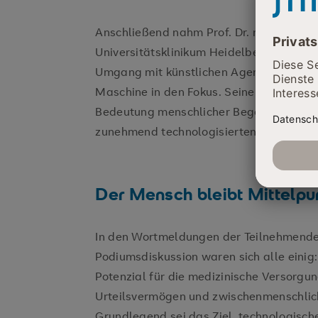
Anschließend nahm Prof. Dr. med. Dr. ph
Universitätsklinikum Heidelberg in seine
Umgang mit künstlichen Agenten“ die B
Maschine in den Fokus. Seine Ausführung
Bedeutung menschlicher Begegnung, Emp
zunehmend technologisierten Medizin n
Der Mensch bleibt Mittelpu
In den Wortmeldungen der Teilnehmende
Podiumsdiskussion waren sich alle einig:
Potenzial für die medizinische Versorgun
Urteilsvermögen und zwischenmenschlic
Grundlegend sei das Ziel, technologisch