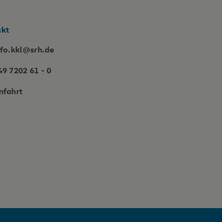
akt
nfo.kkl@srh.de
49 7202 61 - 0
nfahrt