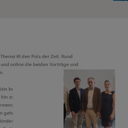
Thema KI den Puls der Zeit. Rund
 und online die beiden Vorträge und
n.
in bereits seit einiger Zeit: von der
 hin zur Unterstützung
hmend in den Klinikalltag vor. Mit
en gehen jedoch auch grundlegende
erändern KI-Systeme Entscheidungen