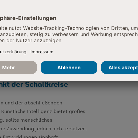
il. Thomas Fuchs vom
m Vortrag „KI als Partner? Unser
eziehung zwischen Mensch und
en regten dazu an, über die
athie und Verantwortung in einer
achzudenken.
nkt der Schaltkreise
n und der abschließenden
 Künstliche Intelligenz bietet großes
g, sollte menschliches
he Zuwendung jedoch nicht ersetzen.
e Entwicklungen sinnhaft