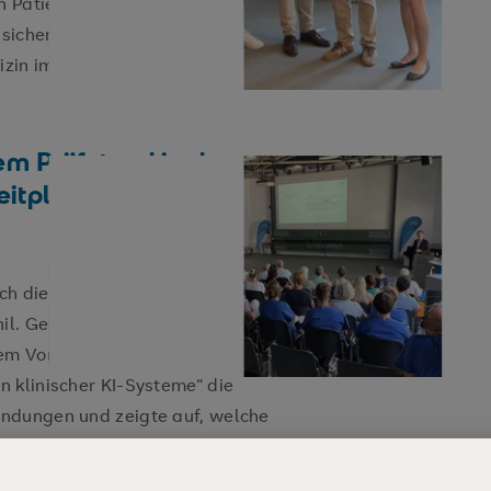
 Patient:innen und Angehörigen?
sichergestellt werden, dass der
izin im Mittelpunkt steht?
em Prüfstand in der
eitplanken und Grenzen
ch die beiden Referenten des
hil. Georg Starke von der Technischen
nem Vortrag „Algorithmen am
 klinischer KI-Systeme“ die
ndungen und zeigte auf, welche
ortung und Vertrauen beim Einsatz