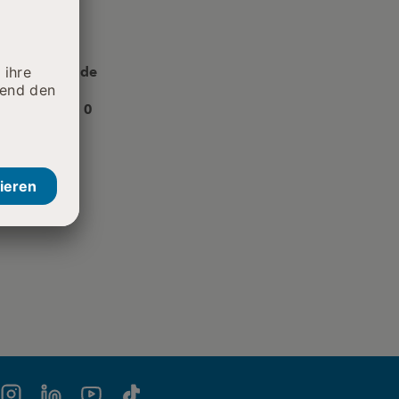
akt
nfo.kkl@srh.de
49 7202 61 - 0
nfahrt