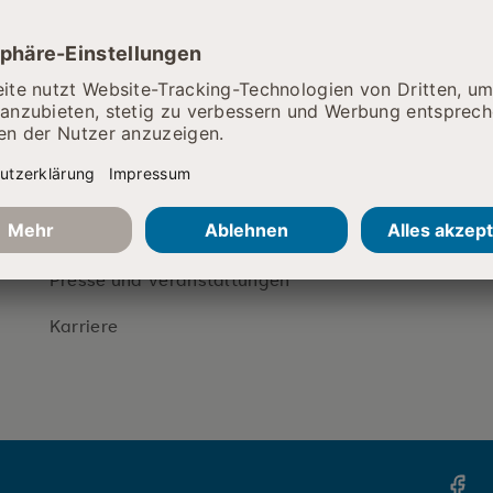
Kont
Unsere Klinik
i
Ihr Aufenthalt
+
Für Besucher
A
Für Zuweiser
Unser Klinikum
Presse und Veranstaltungen
Karriere
h